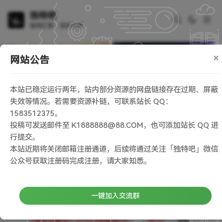
独特吧
独特汇聚，玩乐无界
×
网站公告
本站已稳定运行两年，站内部分资源的网盘链接存在过期、屏蔽
失效等情况。若需要资源补链，可联系站长 QQ：
1583512375。
投稿可发送邮件至 K1888888@88.COM，也可添加站长 QQ 进
行提交。
不找了-白嫖
电影天堂
爱收集导航 -
拼豆图纸生成
壁纸吧-4K
本站近期将关闭邮箱注册通道，后续将通过关注「独特吧」微信
怪的互联网净
APP-追剧必
精品分类网址
器
高清壁纸
土
备
导航
公众号获取注册码完成注册，请大家知悉。
最近更新
地址发布页
一键加入交流群
《潜水员戴夫》v1.0.34完整版/MOD版：Steam好评如潮神作完美移植安卓，深海探险与寿司经营的极致融合
08-07
查看