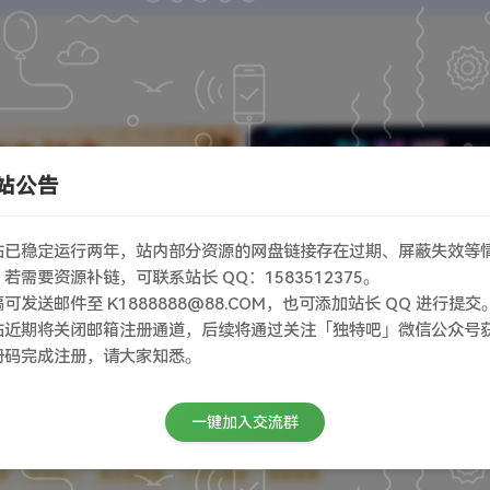
站公告
站已稳定运行两年，站内部分资源的网盘链接存在过期、屏蔽失效等
若需要资源补链，可联系站长 QQ：1583512375。
可发送邮件至 K1888888@88.COM，也可添加站长 QQ 进行提交
站近期将关闭邮箱注册通道，后续将通过关注「独特吧」微信公众号
册码完成注册，请大家知悉。
乐探索之旅
一键加入交流群
索
多站合一
音乐搜索器
个性化推荐
智能搜索