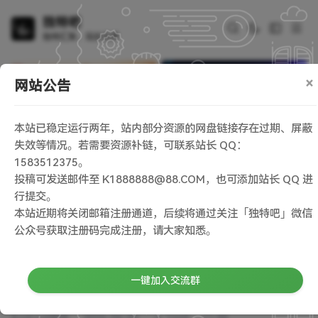
独特吧
独特汇聚，玩乐无界
×
网站公告
本站已稳定运行两年，站内部分资源的网盘链接存在过期、屏蔽
失效等情况。若需要资源补链，可联系站长 QQ：
1583512375。
投稿可发送邮件至 K1888888@88.COM，也可添加站长 QQ 进
行提交。
首页
/
Android游戏
/
本文内容
本站近期将关闭邮箱注册通道，后续将通过关注「独特吧」微信
公众号获取注册码完成注册，请大家知悉。
美女，请别影响我成仙 v1.0.1 安卓版
—— Steam 特别好评，搞笑真人互动
一键加入交流群
影游，修仙VS情劫的爆笑抉择