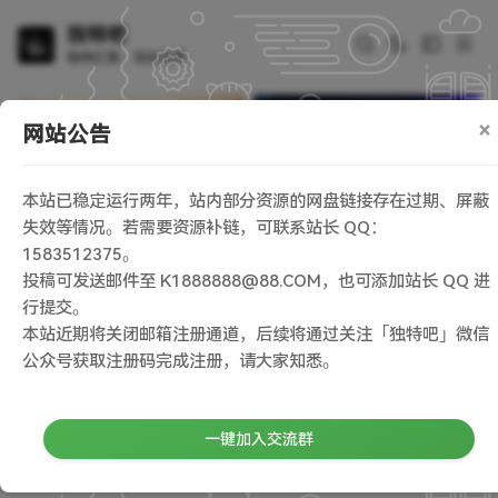
独特吧
独特汇聚，玩乐无界
×
网站公告
本站已稳定运行两年，站内部分资源的网盘链接存在过期、屏蔽
失效等情况。若需要资源补链，可联系站长 QQ：
1583512375。
投稿可发送邮件至 K1888888@88.COM，也可添加站长 QQ 进
行提交。
首页
/
源码仓库
/
本文内容
本站近期将关闭邮箱注册通道，后续将通过关注「独特吧」微信
公众号获取注册码完成注册，请大家知悉。
超好看个性化捐赠榜单 H5 页面源码
源码仓库
2025-01-20
2335
0
一键加入交流群
爱心展示
代码分析
安装教程
H5页面
捐赠榜单
个性化设计