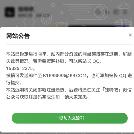
独特吧
独特汇聚，玩乐无界
×
网站公告
本站已稳定运行两年，站内部分资源的网盘链接存在过期、屏蔽
失效等情况。若需要资源补链，可联系站长 QQ：
1583512375。
投稿可发送邮件至 K1888888@88.COM，也可添加站长 QQ 进
行提交。
首页
/
办公学习
/
本文内容
本站近期将关闭邮箱注册通道，后续将通过关注「独特吧」微信
公众号获取注册码完成注册，请大家知悉。
EaseUS Fixo(易我视频照片修复) v4.3.1
Build 20260528 最新版 —— AI 驱动
一键加入交流群
的全能文件急救箱，损坏视频/照片/文
档三步重生