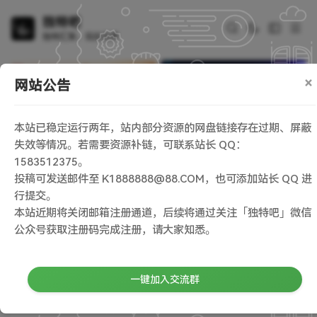
独特吧
独特汇聚，玩乐无界
×
网站公告
本站已稳定运行两年，站内部分资源的网盘链接存在过期、屏蔽
失效等情况。若需要资源补链，可联系站长 QQ：
1583512375。
投稿可发送邮件至 K1888888@88.COM，也可添加站长 QQ 进
行提交。
首页
/
电脑软件
本站近期将关闭邮箱注册通道，后续将通过关注「独特吧」微信
公众号获取注册码完成注册，请大家知悉。
微软Edge浏览器 v151.0.4129.72 多语便携版：绿色免安装，隐私安全上网的极致之选
一键加入交流群
资源搜索
立即下载
2026-08-08