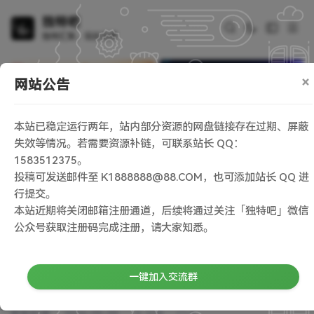
独特吧
独特汇聚，玩乐无界
×
网站公告
本站已稳定运行两年，站内部分资源的网盘链接存在过期、屏蔽
失效等情况。若需要资源补链，可联系站长 QQ：
1583512375。
投稿可发送邮件至 K1888888@88.COM，也可添加站长 QQ 进
行提交。
首页
/
图影处理
/
本文内容
本站近期将关闭邮箱注册通道，后续将通过关注「独特吧」微信
公众号获取注册码完成注册，请大家知悉。
今天打卡水印相机 v1.2 高级版 下载 |
职场现场记录神器，一键生成防篡改水
一键加入交流群
印，高效留证管理