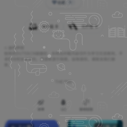
收藏
0
有价值
0
无价值
0
©
版权声明
独特吧DUTE8.CN提醒您：本网站所载内容仅作为学习交流使用，不
承担任何法律责任。资源来源于网络，如有侵权，请联系我们删
除。
THE END
微博
QQ
复制链接