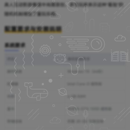
真人互动影游赛道中尚属首创，多位玩家表示这种“看脸”的
随机机制增加了重玩乐趣。
配置要求与安装说明
系统要求
项目
最低配置要求
操作系统
Windows 10（64位）
处理器
Intel Core i3 或同级
内存
4 GB RAM
显卡
NVIDIA GTX 1050 或同级
存储空间
约需 20 GB 可用空间