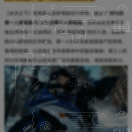
《冰点之下》采用真人实拍视频进行叙事，融合了
80%的
第一人称视角
和
20%的第三人称视角
。当你站在主角的视
角去面对每一次选择时，那种“我即吴毅”的代入感，远超传
统AVG游戏的文字叙述。第一人称让玩家直面丧尸的恐惧、
寒潮的绝望，以及身边幸存者眼神中的复杂情绪；第三人称
则在关键剧情节点提供更广阔的画面呈现，增强戏剧张力。