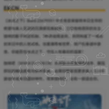
E8.CN
《冰点之下》Build.23679351 中文免安装版将末日生存的
绝望与真人互动的沉浸感完美融合，三位性格迥异的女主、
独特的骰子判定机制、7种多结局走向，共同构建了一场冰
封末日中的人性试炼。当寒潮席卷世界，丧尸在废墟中游
荡，你能否在冰点之下，守住人性最后的温度？
独特吧（WWW.DUTE8.CN）长期甄选各类绿色纯净、解压
即玩的精品游戏与软件资源。如果你想发现更多真人互动影
游佳作或末日题材神作，常来独特吧，总有一款适合你。