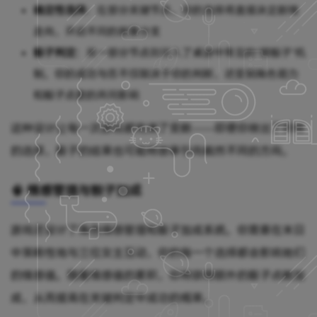
确定性选择
：在部分关键节点，你的选择将直接决定剧情
走向，开启不同的故事分支
骰子判定
：另一部分节点则引入了桌游中常见的“掷骰子”机
制。你的成功与否不仅取决于你的判断，还受到角色能力
和骰子点数的共同影响
这种设计让每一次游玩都充满了变数——即便你做出了同样
的选择，骰子的结果也可能将故事引向截然不同的方向。
🧠 情感管理与骰子加成
游戏还设计了角色情感管理和骰子加成系统。你需要在末日
中策略性地与三位女主互动，你的每一个选择都会影响她们
的情感值。随着情感值的累积，你将获得额外的骰子点数加
成，从而提高在关键判定中成功的概率。