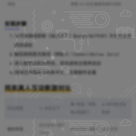
其他
需要 64 位处理器和操作系统
安装步骤
从可信渠道获取《冰点之下》Build.23679351 中文免安装
版压缩包
解压到纯英文路径（例如
D:\Games\Below Zero
）
进入解压后的文件夹，双击游戏主程序启动
游戏已内置官方简体中文，无需额外设置
同类真人互动影游对比
🎭 完蛋！我被
❄️ 末日类互动
对比维度
🚀 冰点之下
美女包围了
影游
末日生存+丧尸
题材类型
都市恋爱+喜剧
末日生存
+寒潮