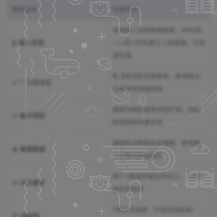
特色板块
内容详述
采用真人实拍视频叙事，80%第
🎬
真人实拍
一人称+20%第三人称视角，沉浸
感拉满
性格各异的女性角色，各有独立
👩‍🦰
三位女主
故事线和专属结局
桌游风格的概率判定机制，增加
🎲
骰子判定
剧情变数和重玩性
策略性培养角色好感度，影响骰
🧠
情感管理
子点数和剧情走向
丧尸+寒潮双重生存压力，人性考
🧟
末日题材
验贯穿始终
7种正式结局（不含失败结局），
🏆
多结局