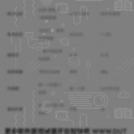
抉择+掷骰子
核心玩法
纯文字选择
纯文字选择
+情感管理
3位女主，各有
角色设定
6位女主
1-2位
深度背景
✅ 骰子判定增
随机性
❌ 无
❌ 无
加变数
结局数量
7种正式结局
多种
有限
第一人称真人
沉浸感
第一人称
以文字为主
实拍
高（随机性+多
重玩价值
中等
低
结局）
更多软件游戏资源尽在独特吧 WWW.DUT