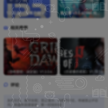
上一篇
下一篇
123云盘PC版客户端 v3.1.7.0 屏蔽更新绿色版 —— 解除登录权限+去升级校验，无限免登使用，彻底告别防火墙弹窗与进程轮询
星之海 v3.0.60146 完整版 —— 致敬超时空之轮，95%好评如潮的像素RPG神作，Steam移植手机端，随时随地开启日蚀魔法之旅
相关推荐
《恐怖黎明：决定版》V1.3.0.6 中文免安装版：阿斯特坎之牙+全DLC整合，暗黑风格刷装备游戏直接开玩
《匹诺曹的谎言》V1.13.
评论