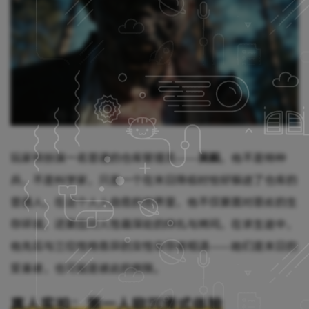
玩家将扮演一名普通的仓库管理员——
吴毅
。他不是特种
兵，不是科学家，只是一个在末日降临时恰好躲进了仓库的
普通人。在这个人人自危的世界里，他不仅要面对恶劣的生
存环境，还要应对人性最深处的挣扎与拷问。在求生途中，
他先后与三位性格各异的女性幸存者相遇——她们是末日的
受害者，也可能是彼此的救赎。
真人实拍：第一人称沉浸式体验