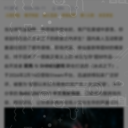
PC游戏
2026-06-11
484
0
人性考验
骰子判定
真人互动
多线结局
第一人称
末日求生
当全球气温骤降，热带城市被冰封，丧尸在废墟中游荡，你
该如何在这片冰点之下的绝望之地求生？国内真人互动影游
赛道在经历了都市爱情、职场逆袭、修仙喜剧等题材的爆发
后，终于迎来了一部真正意义上的“末日生存”题材作品——
由开发者
梁亮
与
SHINES游戏
联合打造的《冰点之下》，
于2026年2月14日登陆Steam平台，迅速获得玩家广泛好
评，被誉为“首部以末日为背景的国产真人互动影游”。本次
分享的
Build.23679351 中文免安装版
，已集成完整游戏内
容，解压即玩，让你亲自面对这场人性与生存的双重试炼。