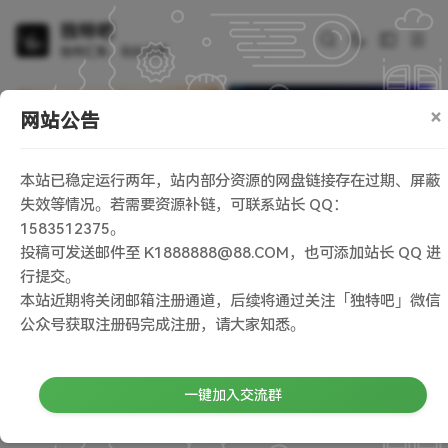
独特吧
独特汇聚，玩乐无界
×
网站公告
本站已稳定运行两年，站内部分资源的网盘链接存在过期、屏蔽
失效等情况。若需要资源补链，可联系站长 QQ：
1583512375。
投稿可发送邮件至 K1888888@88.COM，也可添加站长 QQ 进
行提交。
首页
/
在线解析
/
本文内容
本站近期将关闭邮箱注册通道，后续将通过关注「独特吧」微信
公众号获取注册码完成注册，请大家知悉。
cobalt 视频音频媒体在线下载工具
在线解析
2024-12-15
2110
2
一键加入交流群
开源
无广告
社交媒体
下载器
Cobalt
隐私保护