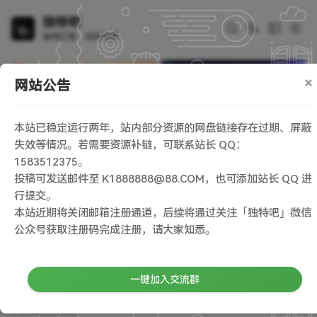
独特吧
独特汇聚，玩乐无界
×
网站公告
本站已稳定运行两年，站内部分资源的网盘链接存在过期、屏蔽
失效等情况。若需要资源补链，可联系站长 QQ：
1583512375。
投稿可发送邮件至 K1888888@88.COM，也可添加站长 QQ 进
行提交。
首页
/
资源搜索
/
本文内容
本站近期将关闭邮箱注册通道，后续将通过关注「独特吧」微信
公众号获取注册码完成注册，请大家知悉。
Google Chrome
v146.0.7680.7680.154 便携增强版：极
一键加入交流群
速安全、功能解禁的终极浏览器，告别
升级烦恼