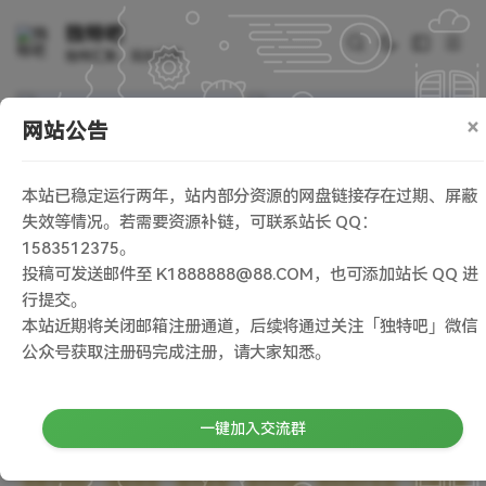
独特吧
独特汇聚，玩乐无界
×
网站公告
本站已稳定运行两年，站内部分资源的网盘链接存在过期、屏蔽
失效等情况。若需要资源补链，可联系站长 QQ：
1583512375。
投稿可发送邮件至 K1888888@88.COM，也可添加站长 QQ 进
行提交。
首页
/
在线工具
/
本文内容
本站近期将关闭邮箱注册通道，后续将通过关注「独特吧」微信
公众号获取注册码完成注册，请大家知悉。
No More Copyright：相似图片生成工
具
一键加入交流群
在线工具
2025-01-29
1943
0
免费无限制
清晰度高
操作简便
版权问题
相似图片生成
无需注册