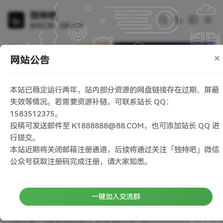
独特吧
独特汇聚，玩乐无界
×
网站公告
本站已稳定运行两年，站内部分资源的网盘链接存在过期、屏蔽
失效等情况。若需要资源补链，可联系站长 QQ：
1583512375。
投稿可发送邮件至 K1888888@88.COM，也可添加站长 QQ 进
行提交。
首页
/
上传下载
/
本文内容
本站近期将关闭邮箱注册通道，后续将通过关注「独特吧」微信
公众号获取注册码完成注册，请大家知悉。
IDM下载器 | Internet Download
Manager v6.42.64 直装破解版 – 全球
一键加入交流群
最快多线程下载神器，永久激活免更新