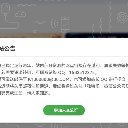
站公告
站已稳定运行两年，站内部分资源的网盘链接存在过期、屏蔽失效等
若需要资源补链，可联系站长 QQ：1583512375。
可发送邮件至 K1888888@88.COM，也可添加站长 QQ 进行提交
站近期将关闭邮箱注册通道，后续将通过关注「独特吧」微信公众号
册码完成注册，请大家知悉。
Phone实况照片转换工具：轻松转换
一键加入交流群