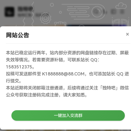
独特吧
独特汇聚，玩乐无界
×
网站公告
本站已稳定运行两年，站内部分资源的网盘链接存在过期、屏蔽
失效等情况。若需要资源补链，可联系站长 QQ：
1583512375。
投稿可发送邮件至 K1888888@88.COM，也可添加站长 QQ 进
行提交。
首页
/
办公开发
/
本文内容
本站近期将关闭邮箱注册通道，后续将通过关注「独特吧」微信
公众号获取注册码完成注册，请大家知悉。
工具大师V1.3.7高级版下载｜全能手机
工具箱，免费聚合百款实用功能！
一键加入交流群
办公开发
2026-02-05
852
0
壁纸高清
工具大全
短视频解析
资源嗅探
电视直播
免费使用