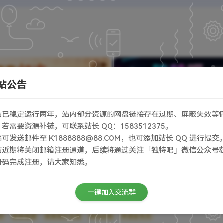
站公告
站已稳定运行两年，站内部分资源的网盘链接存在过期、屏蔽失效等
若需要资源补链，可联系站长 QQ：1583512375。
可发送邮件至 K1888888@88.COM，也可添加站长 QQ 进行提交
站近期将关闭邮箱注册通道，后续将通过关注「独特吧」微信公众号
册码完成注册，请大家知悉。
源码-简洁美观
一键加入交流群
好
链接管理
背景图片设置
网站定制
资源发布页