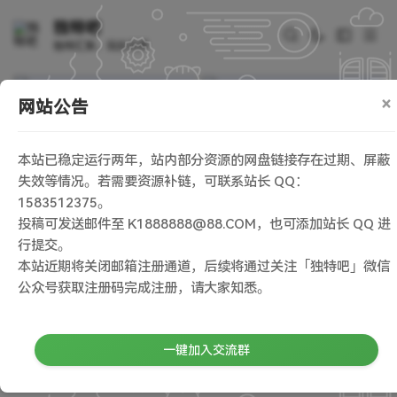
独特吧
独特汇聚，玩乐无界
×
网站公告
本站已稳定运行两年，站内部分资源的网盘链接存在过期、屏蔽
失效等情况。若需要资源补链，可联系站长 QQ：
1583512375。
投稿可发送邮件至 K1888888@88.COM，也可添加站长 QQ 进
行提交。
首页
/
实用教程
/
本文内容
本站近期将关闭邮箱注册通道，后续将通过关注「独特吧」微信
公众号获取注册码完成注册，请大家知悉。
百度网盘Gopeed不限速详细下载教程
实用教程
2025-02-15
3667
0
一键加入交流群
解析服务使用
高速下载技巧
Gopeed软件
百度网盘下载
视频教程