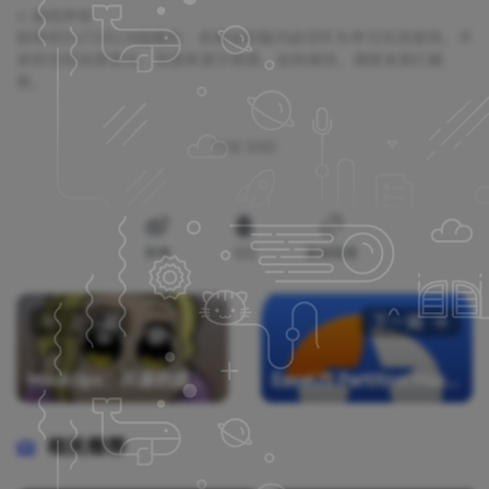
©
版权声明
独特吧DUTE8.CN提醒您：本网站所载内容仅作为学习交流使用，不
承担任何法律责任。资源来源于网络，如有侵权，请联系我们删
除。
THE END
微博
QQ
复制链接
上一篇
下一篇
MockGps：开源的虚拟定位与模拟导航工具
EaseUS Partition Master(易我分区大师) v19.6.0 Build 20250212
相关推荐