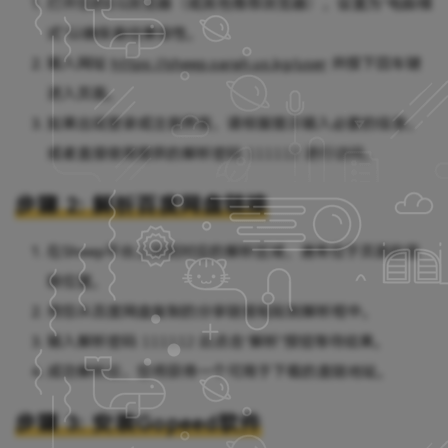
打开您的EG浏览器（或其他推荐浏览器），设置为“电脑模
式”以确保最佳兼容性。
输入网址
https://sheep.sarah.us.kg/user
并按下回车键
进入页面。
如果出现登录或注册界面，请根据提示输入必要的信息，
或者直接使用提供的解析密码
111112
进行访问。
步骤 2: 解析百度网盘链接
在Sheep平台上找到对应的解析区域，通常位于页面的显
眼位置。
将您从百度网盘复制的分享链接粘贴到解析框中。
输入解析密码
111112
后点击“解析”按钮等待结果。
成功解析后，您将获得一个可用于下载的直链地址。
步骤 3: 安装Gopeed软件