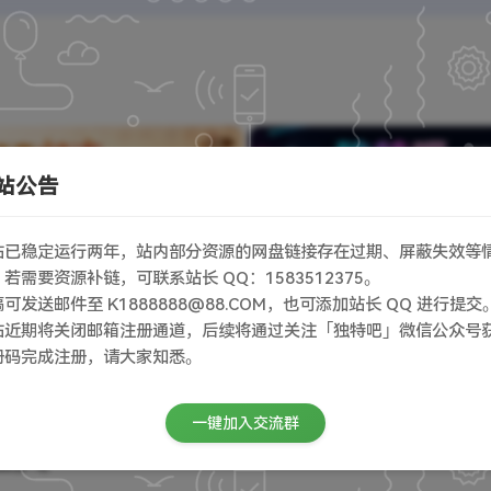
站公告
站已稳定运行两年，站内部分资源的网盘链接存在过期、屏蔽失效等
若需要资源补链，可联系站长 QQ：1583512375。
可发送邮件至 K1888888@88.COM，也可添加站长 QQ 进行提交
站近期将关闭邮箱注册通道，后续将通过关注「独特吧」微信公众号
册码完成注册，请大家知悉。
.12.2-beta1 中文绿色版 | 海量
一键加入交流群
工具