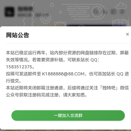
独特吧
独特汇聚，玩乐无界
×
网站公告
本站已稳定运行两年，站内部分资源的网盘链接存在过期、屏蔽
失效等情况。若需要资源补链，可联系站长 QQ：
1583512375。
投稿可发送邮件至 K1888888@88.COM，也可添加站长 QQ 进
行提交。
首页
/
博览学习
/
本文内容
本站近期将关闭邮箱注册通道，后续将通过关注「独特吧」微信
公众号获取注册码完成注册，请大家知悉。
ThetypingCAT：开启趣味英打进阶之
旅
一键加入交流群
博览学习
2025-01-04
2118
0
趣味打字
专业领域打字
打字速度提升
键盘布局
打字课程
英打练习