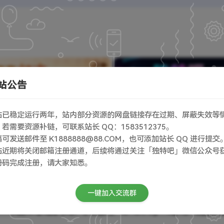
站公告
站已稳定运行两年，站内部分资源的网盘链接存在过期、屏蔽失效等
若需要资源补链，可联系站长 QQ：1583512375。
可发送邮件至 K1888888@88.COM，也可添加站长 QQ 进行提交
站近期将关闭邮箱注册通道，后续将通过关注「独特吧」微信公众号
册码完成注册，请大家知悉。
DF编辑器) Pro v6.4.1.0 最新版
一键加入交流群
一站式编辑/转换/OCR，永久激