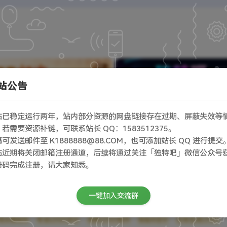
站公告
站已稳定运行两年，站内部分资源的网盘链接存在过期、屏蔽失效等
若需要资源补链，可联系站长 QQ：1583512375。
可发送邮件至 K1888888@88.COM，也可添加站长 QQ 进行提交
站近期将关闭邮箱注册通道，后续将通过关注「独特吧」微信公众号
册码完成注册，请大家知悉。
的智能AI设计平台
一键加入交流群
信头像制作
专业LOGO设计
免费LOGO制作
智能AI设计
在线生成LOGO