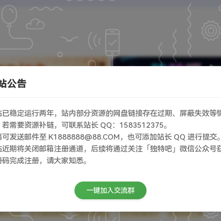
站公告
站已稳定运行两年，站内部分资源的网盘链接存在过期、屏蔽失效等
若需要资源补链，可联系站长 QQ：1583512375。
可发送邮件至 K1888888@88.COM，也可添加站长 QQ 进行提交
站近期将关闭邮箱注册通道，后续将通过关注「独特吧」微信公众号
册码完成注册，请大家知悉。
封面展示，吸引更多关注
一键加入交流群
展示优化
社交媒体营销
封面效果预览
小红书封面设计
内容创作工具