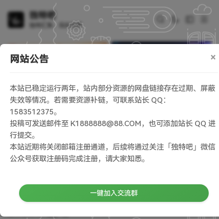
独特吧
独特汇聚，玩乐无界
×
网站公告
本站已稳定运行两年，站内部分资源的网盘链接存在过期、屏蔽
失效等情况。若需要资源补链，可联系站长 QQ：
1583512375。
投稿可发送邮件至 K1888888@88.COM，也可添加站长 QQ 进
行提交。
首页
/
资源搜索
/
本文内容
本站近期将关闭邮箱注册通道，后续将通过关注「独特吧」微信
公众号获取注册码完成注册，请大家知悉。
微软Edge浏览器 v149.0.4022.62 多语
便携版 —— 解压即用免安装，数据随
一键加入交流群
身行，Win7完美适配，Cento8定制
Loader启动