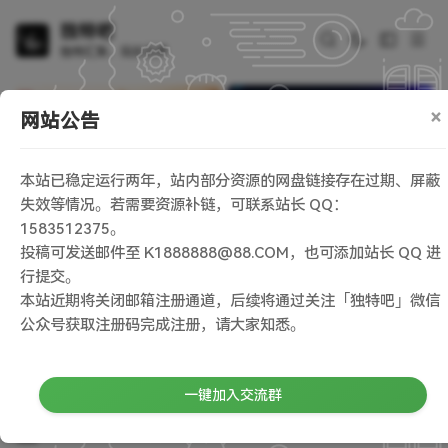
独特吧
独特汇聚，玩乐无界
×
网站公告
本站已稳定运行两年，站内部分资源的网盘链接存在过期、屏蔽
失效等情况。若需要资源补链，可联系站长 QQ：
1583512375。
投稿可发送邮件至 K1888888@88.COM，也可添加站长 QQ 进
行提交。
首页
/
PC游戏
/
本文内容
本站近期将关闭邮箱注册通道，后续将通过关注「独特吧」微信
公众号获取注册码完成注册，请大家知悉。
《史莱姆牧场2》V1.2.3 中文免安装版
—— Steam 94%特别好评续作，彩虹
一键加入交流群
岛治愈牧场正式启航，休闲养肝解压神
器