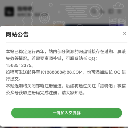
独特吧
独特汇聚，玩乐无界
×
网站公告
本站已稳定运行两年，站内部分资源的网盘链接存在过期、屏蔽
失效等情况。若需要资源补链，可联系站长 QQ：
1583512375。
投稿可发送邮件至 K1888888@88.COM，也可添加站长 QQ 进
行提交。
首页
/
Android游戏
本站近期将关闭邮箱注册通道，后续将通过关注「独特吧」微信
公众号获取注册码完成注册，请大家知悉。
一键加入交流群