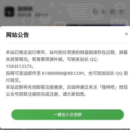
独特吧
独特汇聚，玩乐无界
×
网站公告
本站已稳定运行两年，站内部分资源的网盘链接存在过期、屏蔽
失效等情况。若需要资源补链，可联系站长 QQ：
1583512375。
投稿可发送邮件至 K1888888@88.COM，也可添加站长 QQ 进
行提交。
首页
/
影音阅读
/
本文内容
本站近期将关闭邮箱注册通道，后续将通过关注「独特吧」微信
公众号获取注册码完成注册，请大家知悉。
追忆影视 v5.0.0 去广告纯净版 —— 免
登录畅享4K蓝光，怀旧经典×最新热
一键加入交流群
播，全网影视一网打尽！