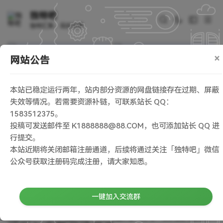
独特吧
独特汇聚，玩乐无界
×
网站公告
本站已稳定运行两年，站内部分资源的网盘链接存在过期、屏蔽
失效等情况。若需要资源补链，可联系站长 QQ：
1583512375。
投稿可发送邮件至 K1888888@88.COM，也可添加站长 QQ 进
行提交。
首页
/
系统镜像
/
本文内容
本站近期将关闭邮箱注册通道，后续将通过关注「独特吧」微信
公众号获取注册码完成注册，请大家知悉。
【不忘初心·太阳谷】Windows 10
LTSC 2021（19044.6691）x64 游戏精
一键加入交流群
简版：2.87G 超流畅系统，集成任务栏
透明 + 4K 壁纸 + 鸿蒙字体，保留语音