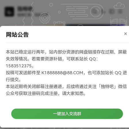
独特吧
独特汇聚，玩乐无界
×
网站公告
本站已稳定运行两年，站内部分资源的网盘链接存在过期、屏蔽
失效等情况。若需要资源补链，可联系站长 QQ：
1583512375。
投稿可发送邮件至 K1888888@88.COM，也可添加站长 QQ 进
行提交。
首页
/
在线生成
/
本文内容
本站近期将关闭邮箱注册通道，后续将通过关注「独特吧」微信
公众号获取注册码完成注册，请大家知悉。
WplaceTool像素画生成器｜免费在线将
照片转为Wplace风格像素艺术，一键
一键加入交流群
适配官方调色板！