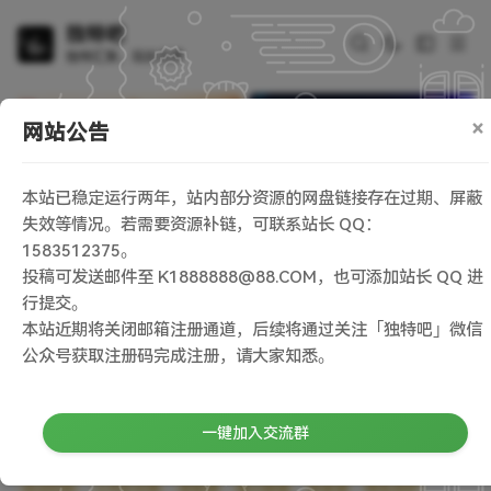
独特吧
独特汇聚，玩乐无界
×
网站公告
本站已稳定运行两年，站内部分资源的网盘链接存在过期、屏蔽
失效等情况。若需要资源补链，可联系站长 QQ：
1583512375。
投稿可发送邮件至 K1888888@88.COM，也可添加站长 QQ 进
行提交。
首页
/
开源工具
/
本文内容
本站近期将关闭邮箱注册通道，后续将通过关注「独特吧」微信
公众号获取注册码完成注册，请大家知悉。
呼来唤去 - 开源的全局老板键工具：轻
松管理您的窗口显示与隐私
一键加入交流群
开源工具
2025-03-21
1667
0
自动匹配
工作区切换
老板键
窗口管理
快捷键
隐私保护