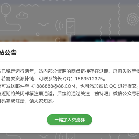
站公告
站已稳定运行两年，站内部分资源的网盘链接存在过期、屏蔽失效等
若需要资源补链，可联系站长 QQ：1583512375。
可发送邮件至 K1888888@88.COM，也可添加站长 QQ 进行提交
站近期将关闭邮箱注册通道，后续将通过关注「独特吧」微信公众号
册码完成注册，请大家知悉。
IP会员版 - 56种协议全兼容的手机
一键加入交流群