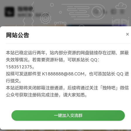
独特吧
独特汇聚，玩乐无界
×
网站公告
本站已稳定运行两年，站内部分资源的网盘链接存在过期、屏蔽
失效等情况。若需要资源补链，可联系站长 QQ：
1583512375。
投稿可发送邮件至 K1888888@88.COM，也可添加站长 QQ 进
行提交。
首页
/
插件扩展
/
本文内容
本站近期将关闭邮箱注册通道，后续将通过关注「独特吧」微信
公众号获取注册码完成注册，请大家知悉。
dmMiniPlayer - 强大的画中画播放器插
件
一键加入交流群
插件扩展
2025-01-26
2212
0
支持平台
灵活调整
键盘控制
字幕支持
弹幕发送与播放
画中画播放