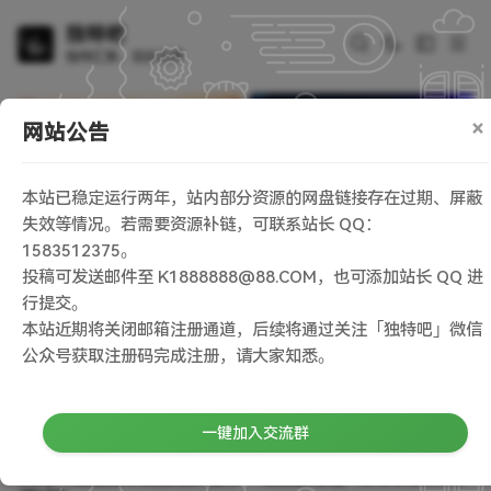
独特吧
独特汇聚，玩乐无界
×
网站公告
本站已稳定运行两年，站内部分资源的网盘链接存在过期、屏蔽
失效等情况。若需要资源补链，可联系站长 QQ：
1583512375。
投稿可发送邮件至 K1888888@88.COM，也可添加站长 QQ 进
行提交。
首页
/
系统优化
/
本文内容
本站近期将关闭邮箱注册通道，后续将通过关注「独特吧」微信
公众号获取注册码完成注册，请大家知悉。
系统运维工具(电脑维护工具)
v5.16.1.601 中文绿色版 Aaronx 原创力
一键加入交流群
作！网络管控/打印助手迎来史诗级重
构，速度响应翻倍，电脑维护从未如此