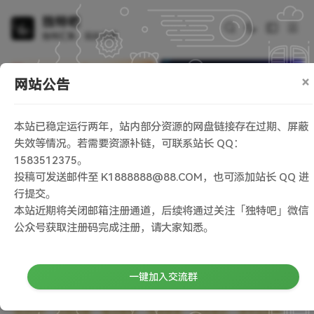
独特吧
独特汇聚，玩乐无界
×
网站公告
本站已稳定运行两年，站内部分资源的网盘链接存在过期、屏蔽
失效等情况。若需要资源补链，可联系站长 QQ：
1583512375。
投稿可发送邮件至 K1888888@88.COM，也可添加站长 QQ 进
行提交。
首页
/
开源工具
/
本文内容
本站近期将关闭邮箱注册通道，后续将通过关注「独特吧」微信
公众号获取注册码完成注册，请大家知悉。
MoeKoe Music：酷狗音乐第三方客户
端，支持多平台免费开源的音乐播放器
一键加入交流群
开源工具
2025-04-14
1672
0
自动VIP
主题切换
每日推荐
支持登录
歌词显示
多平台支持