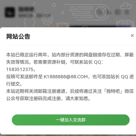
独特吧
独特汇聚，玩乐无界
×
网站公告
本站已稳定运行两年，站内部分资源的网盘链接存在过期、屏蔽
失效等情况。若需要资源补链，可联系站长 QQ：
1583512375。
投稿可发送邮件至 K1888888@88.COM，也可添加站长 QQ 进
行提交。
首页
/
建站技巧
/
本文内容
本站近期将关闭邮箱注册通道，后续将通过关注「独特吧」微信
公众号获取注册码完成注册，请大家知悉。
网站首页弹窗代码：快速添加美观弹
窗，提升用户体验
一键加入交流群
建站技巧
2025-01-16
2209
0
网页设计
网站建设
弹窗代码
CSS
HTML
用户体验