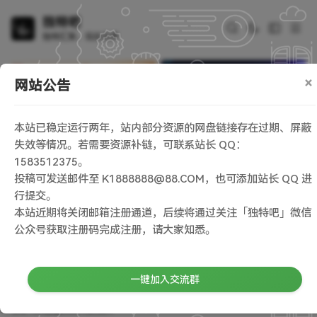
独特吧
独特汇聚，玩乐无界
×
网站公告
本站已稳定运行两年，站内部分资源的网盘链接存在过期、屏蔽
失效等情况。若需要资源补链，可联系站长 QQ：
1583512375。
投稿可发送邮件至 K1888888@88.COM，也可添加站长 QQ 进
行提交。
首页
/
Android游戏
/
本文内容
本站近期将关闭邮箱注册通道，后续将通过关注「独特吧」微信
公众号获取注册码完成注册，请大家知悉。
星之海 v3.0.60146 完整版 —— 致敬超
时空之轮，95%好评如潮的像素RPG神
一键加入交流群
作，Steam移植手机端，随时随地开启
日蚀魔法之旅