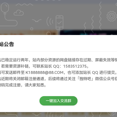
站公告
站已稳定运行两年，站内部分资源的网盘链接存在过期、屏蔽失效等
若需要资源补链，可联系站长 QQ：1583512375。
可发送邮件至 K1888888@88.COM，也可添加站长 QQ 进行提交
站近期将关闭邮箱注册通道，后续将通过关注「独特吧」微信公众号
册码完成注册，请大家知悉。
简历照，开启您的职业形象新篇章
一键加入交流群
脑摄像头拍摄
快速照片优化
专业头像生成
AI 美颜工具
简历形象照制作