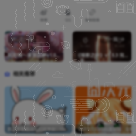
微博
QQ
复制链接
上一篇
下一篇
化妆镜～黄金之梦v1.0.1完整版 —— 从Steam特别好评到指尖携带，甜美哥特与暗黑童话交织的超现实心灵救赎之旅
《暗影之中》v1.5.3 完整版 —— 殿堂级双摇杆塔防，圣光血脉抑制虚空，夺回阿兹卡拉！释放 6 大咒术碾压 70+ 关卡，携手好友共赴远征！
相关推荐
酷漫星漫画v4.4.01纯净版：10万+热门动漫免费看，已去除广告，畅享纯净阅读体验
囧次元1.5.8.084重制版：全网热门动漫免费看，已去广告支持弹幕投屏，二