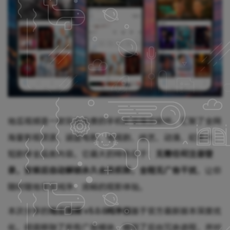
地瓜视频是一款完全免费的手机影视播放软件，汇聚了全网
海量影视资源，涵盖电影、电视剧、综艺、动漫、纪录片、
短剧等全品类内容。它最大的特色在于：
无需任何注册登
录，安装后自动解锁永久会员权限，全程无广告干扰
，让你
随时随地享受纯净、流畅的观影体验。
本次分享的
地瓜视频 v5.0.0纯净版
基于官方最新版本深度优
化，彻底移除了所有广告模块，精简了后台冗余进程，并对