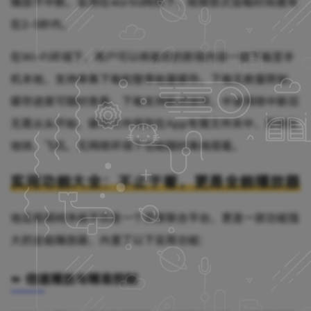
播放不中断。实测在4G/5G网络下，视频首次加载时间通常
在2-5秒内。
在Wi-Fi环境下，用户可以将喜欢的影视内容一键下载至手
机本地，支持单集下载和整季批量缓存。下载无数量限制，
缓存进度可随时查看。下载支持断点续传，中途网络中断后
无需从头开始。缓存文件保存在App专属文件夹中，即使在
地铁、飞机、无网络环境下也能随时离线观看。
实用功能大全：不止于看，更是全能播放器
地瓜视频纯净版不仅是一个资源聚合平台，更是一款功能强
大的全能播放器，内置了以下实用功能：
⏩ 倍速播放与精准控制