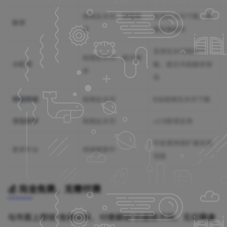
视频去水印、图集解
支持去水印下载，图
快手
析
集批量解析
支持无水印视频下
视频去水印、图文解
小红书
载，图文内容解析保
析
存
哔哩哔哩
视频去水印
B站视频无水印下载
豆包即梦
视频去水印
v2.8新增支持
开发者持续扩展支持
更多平台
持续更新中
范围
💰 完全免费，无需付费
与市面上那些“免费试用、付费解锁”的套路不同，无印
完全