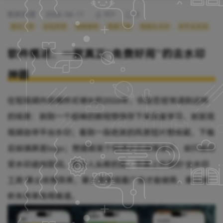
图影处理
2026-06-11
901
0
原创工具
豆包即梦
免费解析
图集下载
视频去水印
多平台支持
软件概述：一款真正“免费好用”的去水印
神器
在短视频内容爆炸式增长的2026年，你是否经常遇到这样
的场景：刷到一个超棒的教程想保存下来反复学习，却发现
视频自带平台水印；看到一段绝美的风景短片想收藏，下载
后却满屏是logo；想提取某个视频中的背景音乐，却只能忍
受水印遮挡歌词。更令人头疼的是，市面上所谓的“去水印
工具”要么收费昂贵，要么需要观看广告才能使用，要么解
析失败率高得离谱。