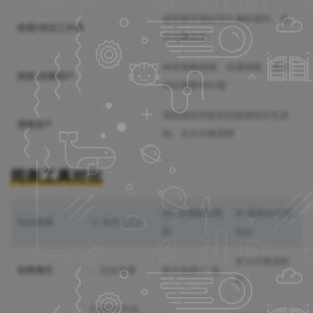
保存教学素材用于课件制作，无
教育/培训工作者
水印更专业
保存偶像视频、动漫剪辑，无水
追星/追番用户
印收藏更有价值
单纯想保存喜欢的视频到手机本
普通用户
地，无水印更清爽
同类工具对比
🗺️ 在线解析网
🎁 其他去水印
对比维度
🚀 无印 v2.8
站
App
多为付费或限
收费模式
✅ 完全免费
部分免费/广告
次
抖音/快手/B