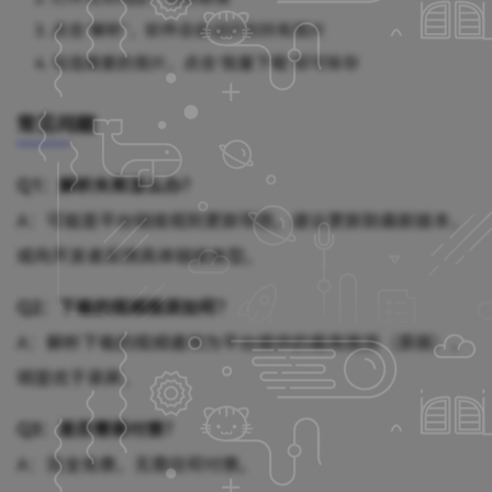
点击“解析”，软件会自动识别所有图片
勾选需要的图片，点击“批量下载”即可保存
常见问题
Q1：解析失败怎么办？
A：可能是平台链接规则更新导致。建议更新到最新版本，
或向开发者反馈具体链接类型。
Q2：下载的视频画质如何？
A：解析下载的视频通常为平台提供的最高画质（原画），
明显优于录屏。
Q3：是否需要付费？
A：完全免费，无需任何付费。