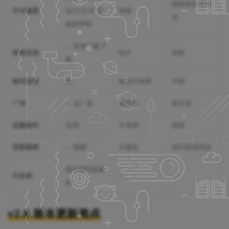
视具体软件而
平台覆盖
站/小红书/豆
有限
定
包即梦等
✅ 支持批量下
图集支持
较少
有限
载
解析速度
快
取决于网络
中等
广告
✅ 无广告
通常有
部分有
批量解析
支持
不支持
有限
更新频率
✅ 高频
不稳定
视开发商而定
国内原创@喜
开发者
—
—
凤
v2.8 版本更新亮点