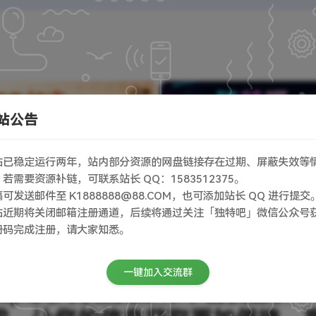
站公告
站已稳定运行两年，站内部分资源的网盘链接存在过期、屏蔽失效等
若需要资源补链，可联系站长 QQ：1583512375。
可发送邮件至 K1888888@88.COM，也可添加站长 QQ 进行提交
站近期将关闭邮箱注册通道，后续将通过关注「独特吧」微信公众号
册码完成注册，请大家知悉。
快速、无限制下载，整合推特、
一键加入交流群
ok、snap等多元社交媒体平台资源，