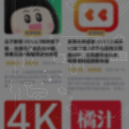
影音阅读
影音阅读
瓜子影视 V3.0.4.7纯净版下
喜番免费短剧 v3.5.1.2 纯净
V3版下载 | 快手出品独立短
载 – 免费无广告追剧神器，
弹幕互动+海量资源畅快看
剧APP，古风都市全免费，
极简流畅追剧新体验
投屏看片
资源聚合
2026-05-18
无广告版
离线缓存
免费追剧
弹幕互动
快手出品
喜番短剧
2026-05-14
纯净版本
安
一、引言：让追剧回归简单与纯粹 随
着手机影视App的层出不穷，我们似
在短视频与短剧内容井喷的2026年，
乎陷入了选择困难——有的需要开
用户对于内容的品质、加载速度以及
通...
观看环境的要求越来越高。市面上
许...