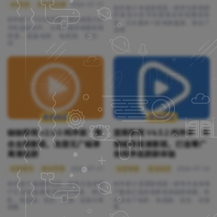
4K高清
多线路切换
2026-07-31
离线缓存
无广告观影
免费追剧
电视直播
软件简介 快追影视是一款专为影视爱
好者设计的手机端聚合影视播放软
软件简介 TAO影视是一款功能强大的
件。它内置多个影视数据源，聚合了
手机追剧软件，为用户提供海量影视
全网...
资源，涵盖电影、电视剧、综艺、
动...
影音阅读
影音阅读
咖咖影视 v2.0.0 纯净版：聚
蓝图影视 V4.5.2 纯净版：免
合全网影视，免登无广畅享
费畅享高清影视，打造零广
高清追剧
告纯净追剧新体验
投屏缓存
聚合资源
2026-07-31
纯净观影
多源切换
免登畅看
高清画质
超清画质
免费追剧
2026-07-24
纯净无广
多
软件简介 咖咖影视是一款专为安卓用
软件简介 蓝图影视是一款专为安卓用
户打造的免费影视追剧神器，将电
户量身打造的免费高清追剧神器。软
影、电视剧、综艺、动漫、纪录片等
件聚合了电影、电视剧、综艺、动漫
海量...
等...