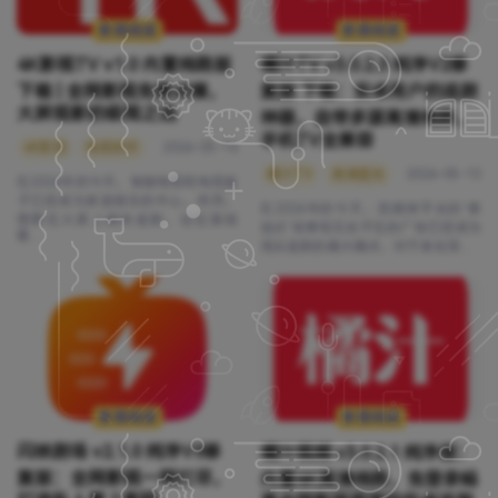
影音阅读
影音阅读
4K影视TV v1.0 内置线路版
橘汁TV v3.0.2.3 纯净V2修
下载 | 全网影视免费点播，
复版 下载：安卓用户的追剧
大屏观影的极简之选
神器，自带多源高清线路，
手机TV全兼容
4K影视
电视软件
内置线路
2026-05-14
大屏观影
安卓应用
免费追剧
橘汁TV
高清蓝光
影视神器
2026-05-13
安
在2026年的今天，智能电视和电视盒
子已经成为家庭娱乐的中心。然而，
在2026年的今天，流媒体平台的“套
想要在大屏上畅快追剧，往往面临
娃式”收费和无处不在的广告已经成为
着...
观众追剧的最大痛点。对于身处深...
影音阅读
影音阅读
闪映剧场 v2.1.0 纯净V5修
橘汁视频 v3.0.2.1 纯净版：
复版：全网影视一网打尽，
内置4K高清线路，免登录畅