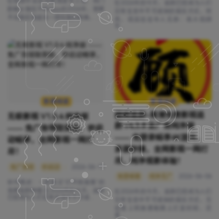
在视频平台会员费用逐年上涨、热门
在2026年的今天，追剧已经成为人们
剧集分散在不同App的2026年，想要
日常生活中不可或缺的娱乐方式。然
不花冤枉钱追完一部完整的剧集，...
而，现实往往令人无奈：各大视频
平...
影音阅读
影音阅读
顾我追剧-高清免费影视追
无极影视 V1.0.4 纯净版
剧 v4.3.8 去广告纯净版
—— 免广告领取奖励，秒启
—— 免登录畅享4K蓝光，
动畅享，全网影视一网打
多源秒播，全网影视一网打
尽！
尽，纯净观影体验！
免广告领
秒启动
纯净无广
2026-06-11
多源切换
高清4K
免费追剧
免登畅看
纯净无广
2026-06-06
多源切换
高
软件概述：一款真正“打开就能看”的
免费追剧神器 在2026年的今天，追剧
在2026年的今天，追剧已经成为人们
已经成为人们日常生活中不可或...
日常生活中不可或缺的娱乐方式。无
论是上班族通勤路上打发时间，还
是...