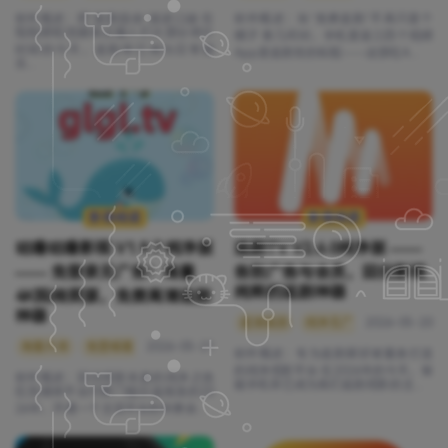
软件概述：把“追剧自由”装进口袋 在
软件概述：当“免费追剧”不再只是个
短视频和流媒体占据人们大部分碎片
幌子 曾几何时，手机里装三四个视频
时间的今天，追剧早已成为日常娱
App是追剧党的标配——这部在A...
乐...
影音阅读
影音阅读
咕噜咕噜影视 V1.9.7 纯净版
追剧TV V2.6.0纯净版 ——
—— 免登录无广告！海量
告别广告与会员，回归影视
纯粹的追剧神器
4K院线资源，免费高清追剧
神器
超清画质
纯净无广
2026-05-20
多源切换
海
海量片库
免登畅看
2026-05-21
纯净无广
影视聚合
高清画质
免费追剧
软件概述：专为追剧爱好者量身打造
的纯净观影平台 在2026年的今天，智
软件概述：回归观影本真的纯净之选
能手机早已成为我们追剧观影的主...
在流媒体平台付费门槛日益高涨的20
26年，开通一个主流平台的年费会...