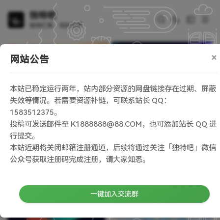
独特吧
独特汇聚，玩乐无界
×
网站公告
本站已稳定运行两年，站内部分资源的网盘链接存在过期、屏蔽
失效等情况。若需要资源补链，可联系站长 QQ：
1583512375。
投稿可发送邮件至 K1888888@88.COM，也可添加站长 QQ 进
行提交。
首页
/
与 “ 免费追剧 ” 相关的文章
本站近期将关闭邮箱注册通道，后续将通过关注「独特吧」微信
公众号获取注册码完成注册，请大家知悉。
一键加入交流群