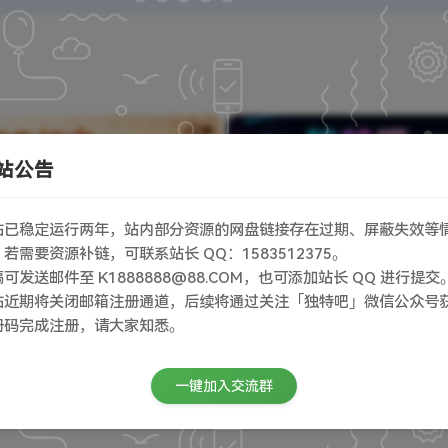
站公告
站已稳定运行两年，站内部分资源的网盘链接存在过期、屏蔽失效等
若需要资源补链，可联系站长 QQ：1583512375。
可发送邮件至 K1888888@88.COM，也可添加站长 QQ 进行提交
站近期将关闭邮箱注册通道，后续将通过关注「独特吧」微信公众号
册码完成注册，请大家知悉。
下载 | 无需登录+完全离线+多语言
一键加入交流群