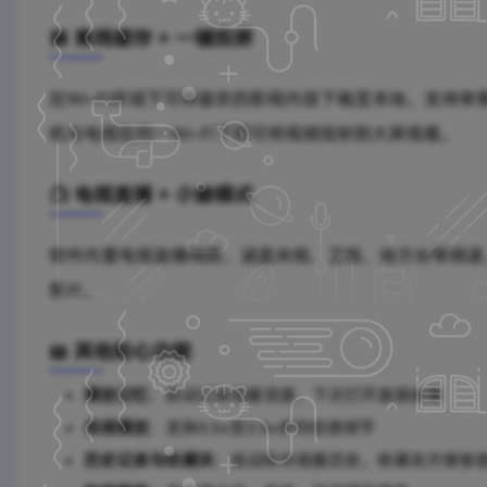
💾 离线缓存 + 一键投屏
在Wi-Fi环境下可将喜欢的影视内容下载至本地，支持单集
机与电视在同一Wi-Fi下即可将视频投射到大屏观看。
📺 电视直播 + 小窗模式
软件内置电视直播线路，涵盖央视、卫视、地方台等频道
影片。
📖 其他贴心功能
播放记忆
：自动记录观看进度，下次打开直接续播
倍速播放
：支持0.5x至3.0x多档倍速调节
历史记录与收藏夹
：自动保存观看历史，收藏夹方便管