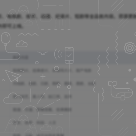
电影、电视剧、综艺、动漫、纪录片、短剧等全品类内容。资源更
内即可上线。
具体内容
院线新片、经典老片、好莱坞大片、国产电影
内地剧、美剧、日剧、韩剧、泰剧、港剧、台剧
热门综艺、真人秀、脱口秀、选秀
国漫、日漫、新番连载、经典番剧
历史、自然、科技、人文
央视、卫视、地方台同步直播