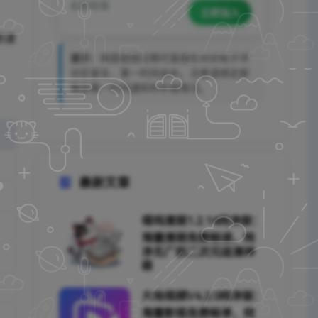
名额有限
立即加入
新速
提示：
网盘链接过期可直接在对应帖子评
论区留言，第一时间会补。注册请绑定邮
箱会第一时间通知你补链情况。
最新文章
喵呜漫画1.2.14纯净版：
海量漫画免费畅读，纯
净无广的二次元追漫神
器
大地视频V4.2.0纯净版：
海量影视免费畅享，纯