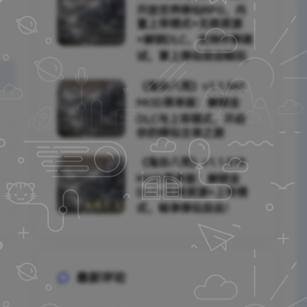
开放世界修仙RPG，内
置上帝模式+无限资源
+解锁DLC，支持作弊调
试，掌上修仙自由畅玩
《鬼谷八荒》v1.1.541
MOD菜单版：解锁全
DLC与上帝模式，开启
你的修仙主宰之旅
《鬼谷八荒》v1.1.518
MOD菜单版：解锁全
DLC+无限资源+上帝模
式，畅享修仙自由！
最新评论