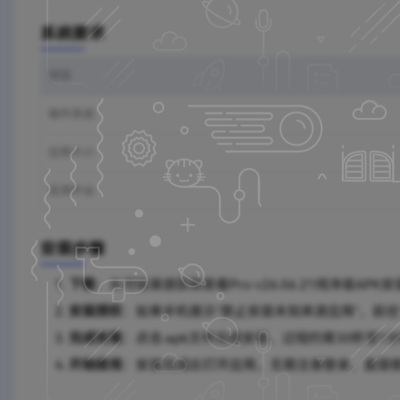
系统要求
项目
操作系统
应用大小
支持平台
安装步骤
下载
：从可信渠道获取易看Pro v26.06.21纯净版APK
安装授权
：如果手机提示“禁止安装未知来源应用”，前往
完成安装
：点击.apk文件完成安装，过程约需30秒至1
开始使用
：安装完成后打开应用，无需注册登录，直接