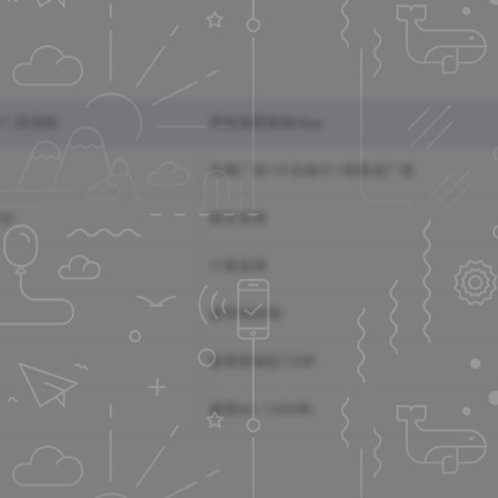
.21 纯净版
其他免费影视App
开屏广告+片头贴片+信息流广告
方台
部分支持
少数支持
通常有限制
通常限制在720P
通常60-150MB