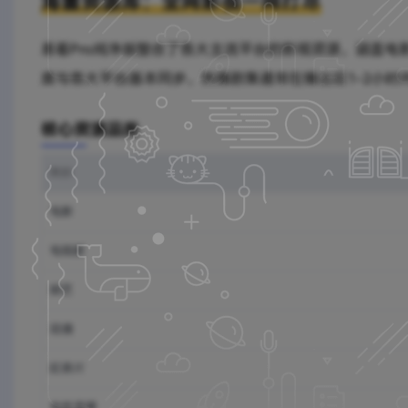
海量资源库：全网影视一网打尽
易看Pro纯净版整合了各大主流平台的影视资源，涵盖
度与各大平台基本同步，热播剧集通常在播出后1-2小时
核心资源品类
类别
电影
电视剧
综艺
动漫
纪录片
电视直播