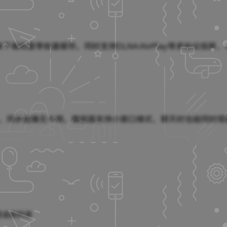
下载和整季批量缓存。同时支持DLNA/AirPlay等多协议投屏，
，同步直播无卡顿。播放器支持小窗口模式，聊天时也能同时观
理追剧列表