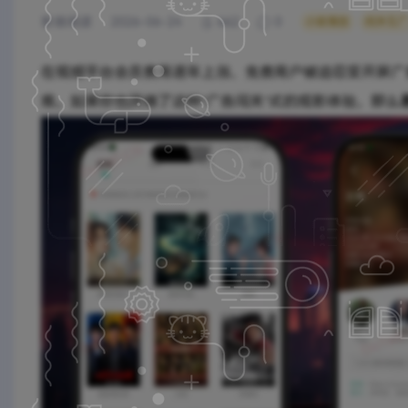
影音阅读
2026-06-24
662
0
小窗播放
纯净无广
在视频平台会员费用逐年上涨、免费用户被迫忍受开屏广告
难。如果你也厌倦了这种“广告闯关”式的观影体验，那么