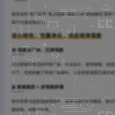
首页设有“热门推荐”“高分经典”“最新上线”“编辑精选
用户快速发现好片。
核心特色：四重净化，还你纯净观影
🚫 彻底去广告，沉浸观影
官方原版中常见的开屏广告、片头贴片、暂停弹窗、信息
齐下，彻底屏蔽了所有广告模块，让你享受连贯沉浸的观
🎬 高清画质 + 多线路秒播
软件采用先进的流媒体技术，支持1080P超清画质，部
键切换，秒播不等待。