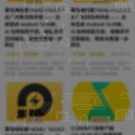
办公学习
办公学习
雷电模拟器14(64) v14.0.9.1
雷电模拟器14(64) v14.0.9.0
去广告绿色纯净版 —— 全
去广告绿色纯净版 —— 全
球首款 Android 14 内核，
球首款 Android 14 内核，
AI 加持低配无敌，破解多开
AI 加持低配无敌，破解多开
无限畅玩，跨版本管理一步
无限畅玩，跨版本管理一步
到位
到位
VT开启
多开破解
安卓十四
2026-06-17
智能助手
VT开启
去广告版
多开破解
绿色便携
安卓十四
2026-06-16
智
软件概述：划时代内核跃迁，引领 PC
软件概述：划时代内核跃迁，引领 PC
手游新纪元 在电脑玩手游领域，雷电
手游新纪元 在电脑玩手游领域，雷电
模拟器一直是众多玩家的首选。...
模拟器一直是众多玩家的首选。...
办公学习
娱乐休闲
QQ音乐PC版客户端
雷电模拟器14(64) v14.0.8.2