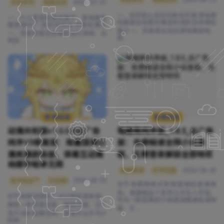
手游多开
电脑玩手游
2026-06-29
免安装版
手游多开
电脑玩手游
2026-07-01
免安装版
安卓模拟器
去广告版
绿色便携
一、软件核心定位与版本价值 雷电模
一、什么是雷电模拟器9？ 雷电模拟
拟器是当前国内最受欢迎的安卓模拟
器是国内广受欢迎的安卓模拟器之
器之一，凭借其出色的游戏兼容性、
一，凭借其稳定流畅的运行表现、出
稳...
色的...
影音阅读
影音阅读
动漫共和国v1.0.0.8去广告
笔趣阁纯净版_1.8.5_去广告
纯净V3修复版：海量国漫日
版：免费畅读全网小说漫
漫美漫剧场版，弹幕互动离
画，无需登录解锁全部特权
线缓存畅享无限
免费畅读
听书功能
2026-06-25
去广告版
海
2026-06-25
账号同步**
为您提炼的六个四字关键词如下： **海量动漫
根据文章内容
对于热爱网络文学和漫画的读者来
说，笔趣阁这个名字几乎无人不知。
对于热爱动漫的二次元爱好者来说，
作为一款经典的小说漫画搜索阅读神
拥有一款资源全面、播放流畅、无广
器，它...
告干扰的追番应用，是每天必不可少
的快...