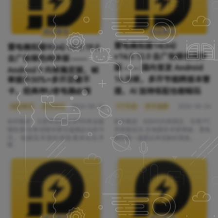
办公学习
办公学习
雷电模拟器14(64)
雷电模拟器9(64) v9.5.19.0
v14.0.12.0 去广告绿色纯净
去广告绿色纯净版 ——
版 —— 国内首发 Android
Android 9 内核稳定版，帧
14 内核，多开节能跨版本管
率提升30%+多开百窗不
卡，经典神U老电脑必装
理，AI 加持低配也能畅玩
低配畅玩
安卓模拟
2026-06-24
性能稳定
无限多开
VT开启
去广告版
多开破解
绿色便携
安卓十四
2026-06-24
智
软件概述：久经考验的安卓9内核全能
软件概述：划时代内核跃迁，引领 PC
模拟器 在移动端手游日益精品化的今
手游新纪元 在电脑玩手游领域，雷电
天，电脑玩手游的体验需求也在不
模拟器一直是众多玩家的首选。...
断...