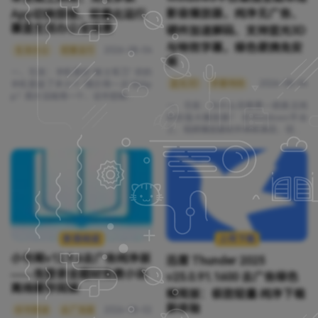
影音播放器，纯净无广告、
App切换烦恼，轻量化运行
覆盖生活办公全场景
硬件加速解码、支持蓝光3D
与特效字幕，绿色便携免安
生活办公
轻量运行
2026-08-04
聚合工具
离线可用
去广告版
解锁会员
装
一、引言：手机里的“瑞士军刀” 你的
蓝光3D
字幕特效
全能解码
2026-08-04
去
手机里装了多少个“偶尔用一次”的Ap
p？图片压缩用一个、证件照制...
一、引言：为什么你需要一款真正纯
净的强大播放器？ 在Windows平台
上，视频播放器软件琳琅满目，但...
影音阅读
上传下载
小书阁v12.9.6去广告纯净版
迅雷 Thunder 2025
——免登录全题材免费小说
v25.0.91.1600 去广告绿色
离线缓存阅读
精简版：极致轻量·纯净下载
新体验
听书朗读
去广告版
2026-08-02
海量书库
免费小说
自定义阅读
离线缓存