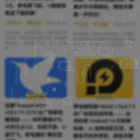
1/3，老电脑飞起，U盘随身
解多开无限畅玩，跨版本管
高速下载利器！
理一步到位！
体积瘦小
便携免装
2026-06-05
去广告版
绿色精简
内存优化
高速下载
VT开启
多开破解
安卓十四
2026-06-03
智
软件概述：当迅雷回归“下载”本质 曾
软件概述：划时代内核跃迁，引领PC
几何时，打开迅雷就是打开一场精神
手游新纪元 在电脑玩手游领域，雷电
消耗战。主界面广告、状态栏弹
模拟器一直是众多玩家的首选。过
窗、...
去...
上传下载
办公学习
迅雷Thunder2025
雷电模拟器14(64) v14.0.7.9
v25.0.71.1210 去广告绿色
去广告绿色纯净版 —— 全
精简版 —— 体积骤减47%
球首款 Android 14 内核模
内存仅占1/3，杀软不杀、U
拟器，AI 加持低配无敌，破
盘可飞，老电脑的“隐形加
解多开纯净享受，跨版本管