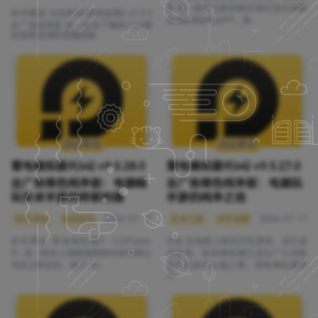
版 是一款专为影视爱好者打造的免费
软件概述 云朵影视(顾我追剧) v1.0.0
高清影视播放APP，聚...
去广告纯净版 是一款当下最热门火爆
的免费高清影视播放器...
办公学习
办公学习
雷电模拟器9(64) v9.5.28.0
雷电模拟器9(64) v9.5.27.0
去广告绿色纯净版：电脑畅
去广告绿色纯净版：电脑玩
玩安卓手游的终极利器
手游的纯净之选
操作录制
高帧畅玩
2026-07-13
无限多开
去广告版
安卓九版
绿色纯净
多开破解
远程控制
2026-07-11
雷电模拟
免
软件概述 雷电模拟器9（LDPlayer
引言 在电脑上畅玩手机游戏、运行安
9）是一款由上海畅指网络科技有限公
卓应用，安卓模拟器已成为广大玩家
司自主研发的、基于 An...
和开发者的必备工具。雷电模拟器作
为...