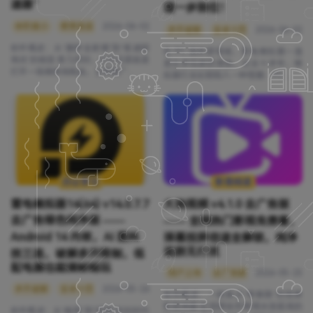
速器”
理一步到位！
体积瘦小
便携免装
2026-06-02
去广告版
绿色精简
内存优化
高速下载
多开破解
安卓十四
2026-06-02
面具框架
智
软件概述：从“臃肿全家桶”到“极速轻
在 PC 玩手游领域，雷电模拟器一直
骑兵”的蜕变 曾几何时，打开迅雷就是
是众多玩家的首选。过去十多年，模
打开一场精神消耗战。主界面广...
拟器行业长期陷入一种怪圈：PC ...
办公学习
影音阅读
雷电模拟器14(64) v14.0.7.7
大地视频 v4.1.0 去广告版
去广告绿色纯净版 ——
—— 全网热门影视免费看，
Android 14 内核，AI 黑科
弹幕投屏倍速全解锁，纯净
追剧无打扰
技三连，破解多开限制，低
配电脑也能满帧畅玩
用户上传
去广告版
2026-05-25
海量资源
投
多开破解
安卓十四
2026-05-26
面具框架
智能助手
去广告版
绿色便携
软件概述：一款真正“零套路”的免费
影视神器 在视频会员费用水涨船高的
软件概述：从“能用”到“好用”的划时代