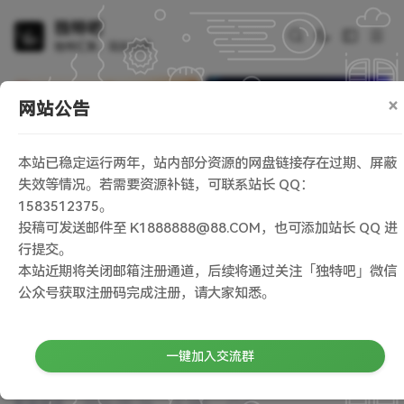
独特吧
独特汇聚，玩乐无界
×
网站公告
本站已稳定运行两年，站内部分资源的网盘链接存在过期、屏蔽
失效等情况。若需要资源补链，可联系站长 QQ：
1583512375。
投稿可发送邮件至 K1888888@88.COM，也可添加站长 QQ 进
行提交。
首页
/
影音阅读
/
本文内容
本站近期将关闭邮箱注册通道，后续将通过关注「独特吧」微信
公众号获取注册码完成注册，请大家知悉。
顾我追剧 V4.3.7 纯净版 免登录去广告
支持4K播放 —— 全网影视聚合神器，
一键加入交流群
零门槛尽享沉浸式观影体验