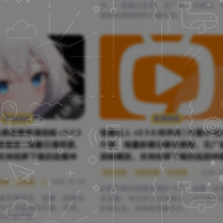
中，一款真正免费、无广告、无追踪、
透明的阅读软件已属罕见。...
影音阅读
影音阅读
追番高清流畅 v5.0.0
追番达人 v3.9.8 纯净版 | 内置4K
复版 | 海量日漫资源、
片源，海量新番旧番免费看，无广
支持投屏下载的追番神
流畅播放，支持投屏下载的追剧神
支持投屏
免费追番
4K高清
纯净版
2025-1
追番
纯净版
高清流畅
2025-10-29
修复版
去广告
在数字娱乐高速发展的今天，追番（追
爱好者而言，追番（追看日
本动画）早已成为全球数亿二次元爱好
中不可或缺的乐趣。然而，
日常仪式。从热血沸腾的少...
日益严格...