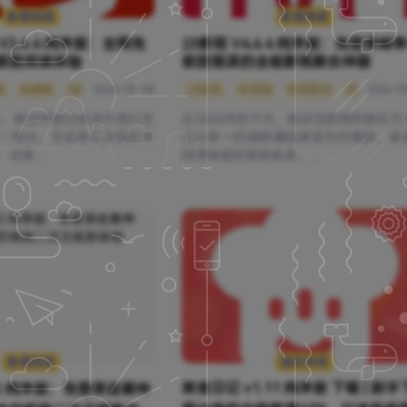
影音阅读
影音阅读
2.6.4 纯净版：全网免
23影视 V4.6.4 纯净版：免登录畅享
极致阅读体验
极致画质的全能影视聚合神器
器
笔趣阁
纯净版
2026-05-08
去广告版
免费小说
23影视
4K画质
影视聚合
纯净版
2026-0
去
今天，移动阅读已经成为我们生
在2026年的今天，移动互联网的娱乐方
一部分。无论是在东莞的早
已从单一的视频播放演变为对画质、速
还是...
纯净体验的极致追求。...
影音阅读
娱乐休闲
美食日记 v1.11 纯净版 下载 | 新手
0.2 纯净版：免登录追番神