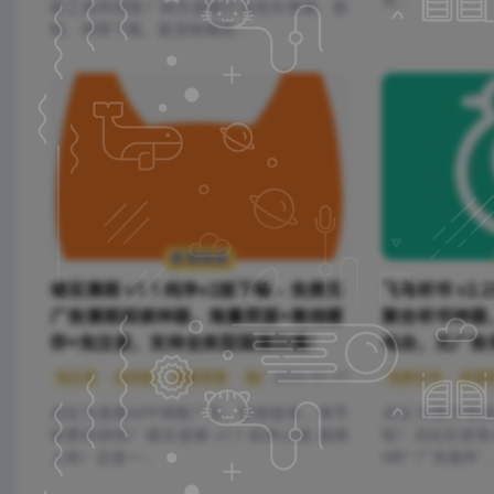
告...
索工具而烦恼？网页版磁力站充斥弹窗、跳
转、诱导下载，甚至暗藏恶...
影音阅读
喵豆漫画 v1.1 纯净v2版下载 – 免费无
飞鸟听书 v2.2
广告漫画阅读神器，海量资源+离线缓
聚合听书神器，
存+免注册，支持全类型国漫日漫！
电台，无广告
免注册
纯净版
海量资源
免费漫画
2026-01-11
离线缓存
无广告
免费听书
多源
还在为漫画APP弹窗广告、强制登录、章节
还在为找不到
收费而烦恼？喵豆漫画 v1.1 纯净v2版 震撼
恼？还在忍受各大
上线！这是一...
0秒”“广告轰炸”..