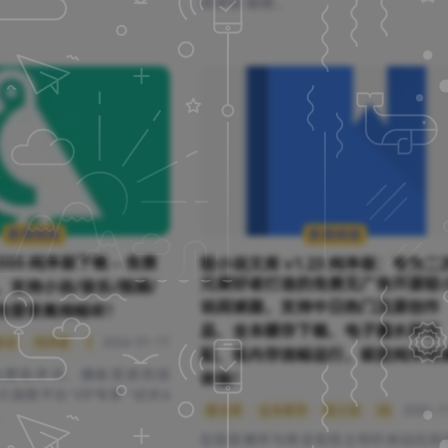
纯净版 震撼...
影音阅读
影音阅读
555 纯净版下载 – 免费
轻小说文库 v1.23 纯净版：专为二
元爱好者打造的免费无广告开源轻
支持小说/音乐/视频/
说阅读器，支持中日热门及原创作
免登录离线畅听！
品、全本缓存下载、电子墨水屏适
聚合
纯净版
免登录
2026-01-11
离线缓存
无广告
配、低内存流畅运行，极致纯净阅
免费有声书、播客资源而烦
体验！
音频平台“VIP专享”“试听6
墨水屏
全本缓存
轻小说
纯净版
2025-1
开
.
在信息爆炸与商业变现主导的移动应用