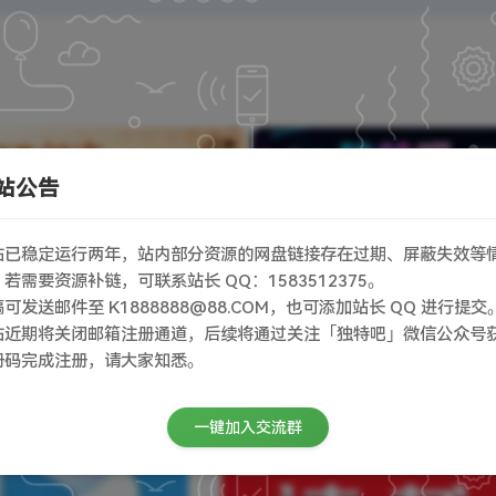
站公告
站已稳定运行两年，站内部分资源的网盘链接存在过期、屏蔽失效等
若需要资源补链，可联系站长 QQ：1583512375。
可发送邮件至 K1888888@88.COM，也可添加站长 QQ 进行提交
站近期将关闭邮箱注册通道，后续将通过关注「独特吧」微信公众号
册码完成注册，请大家知悉。
一键加入交流群