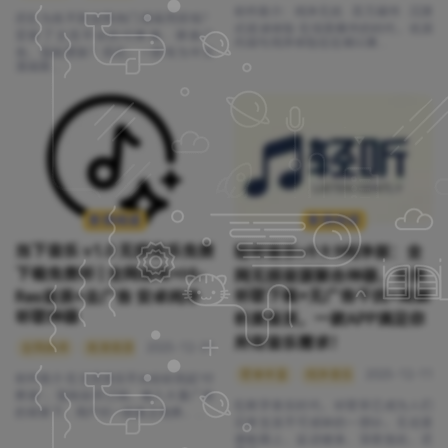
软件简介：纯净无扰 · 百万藏书 · 沉浸
还在为找不到全网热门漫画而烦恼？
式阅读体验 在信息爆炸的时代，优质
受够了主流平台的付费墙、弹窗广
内容与纯净体验往往难以兼...
告、强制更新？现在，一款专为中文
漫画爱...
影音阅读
影音阅读
当下音乐 v1.0 无损音乐免费
轻听音乐v9.9.9纯净版：全
下载免费听 | 全网曲库+Hi-
网无损音源聚合神器，免费
听歌下载+无广告干扰+高解
Res音质+去广告 安卓纯净
听歌神器
析度音质，一款APP满足你
所有音乐需求！
全网曲库
高清音质
2025-12-31
去广告版
离线下载
无损音乐
免费听歌
歌单丰富
纯净音乐
2025-12-11
去广告版
离
软件简介 在主流音乐平台纷纷筑起“付
费墙”、强制会员订阅、植入大量广告
在数字音乐时代，听歌早已成为人们
的背景下，用户对一款真正免费、...
日常生活不可或缺的一部分。无论是
通勤路上、运动健身、深夜独处，还