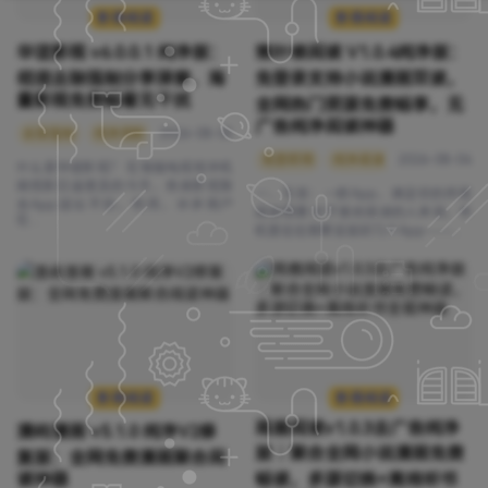
影音阅读
影音阅读
华谊影视 v6.0.0.1 纯净版：
落叶楼阅读 V1.0.4纯净版：
彻底去除强制分享弹窗，海
免登录支持小说漫画双读，
量影视免费畅看无干扰
全网热门资源免费畅享，无
广告纯净阅读神器
去除强制
纯净观影
2026-08-05
影视聚合
海量资源
离线下载
无需注册
免登即用
纯净阅读
2026-08-04
小说漫画
免
什么是华谊影视？ 在智能电视和手机
端观影日益普及的今天，各类影视聚
一、引言：一款App，满足你的所有
合App层出不穷。然而，许多用户
阅读想象 对于喜欢阅读的人来说，手
在...
机里往往需要安装好几个App——...
影音阅读
影音阅读
雨鹿阅读v1.0.3去广告纯净
漫屿漫画 v5.1.0 纯净V2修
版｜聚合全网小说漫画免费
复版：全网免费漫画聚合阅
读神器
畅读，多源切换+离线听书