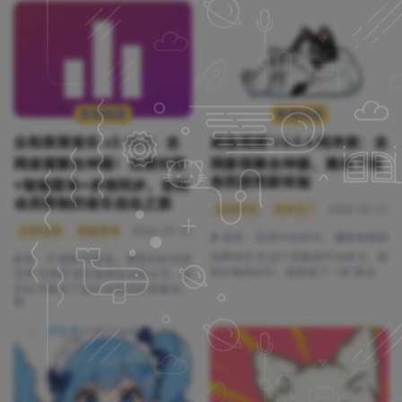
影音阅读
影音阅读
众和夜雨音乐 v3.15.0：全
咸鱼视频 V4.0.4 纯净版：全
网音源聚合神器！免费听歌
网影视聚合神器，离线下载
告别剧荒新体验
+智能歌单+多榜同步，告别
会员限制的音乐自由之旅
拒绝剧荒
纯净无广
2026-03-21
全网资源
离
全网音源
智能歌单
2026-03-23
离线下载
热门榜单
免费听歌
无损音质
🎬 前言：在碎片化时代，重拾追剧的
纯粹快乐 在这个流媒体平台林立、版
前言：打破版权壁垒，重塑你的听觉
权分散的时代，追剧成了一场“游击...
世界 在数字音乐高度发达的今天，我
们似乎拥有了前所未有的听歌便利，
但...