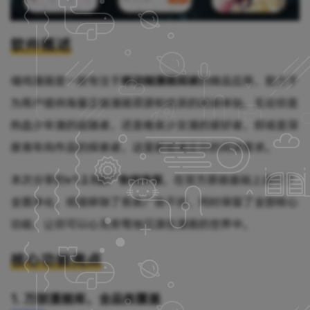
软件概述
喵鸣漫画是一款专注于
移动端漫画阅读
的精品应用，致力于
为用户提供海量正版漫画资源和优质的阅读体验。无论你是
热血少年漫的追随者，还是唯美少女漫的爱好者，抑或是深
度青年向作品的探索者，这里都能满足你的阅读需求。
本次分享的
v1.2.5去广告纯净版
，在官方原版基础上进行了
全面净化，彻底移除了各类广告干扰，同时保留了全部核心
功能，让你可以心无旁骛地沉浸在漫画的世界中。
核心功能亮点
1. 万部漫画库，全品类覆盖