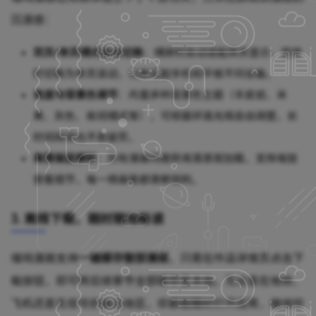
沉浸感：
双页/单页模式自由切换
：横屏时自动适配双页显示，竖屏
时切换为单页滚动，完美适配手机和平板不同设备。
亮度与背景色调节
：内置多种背景色主题（羊皮纸、米
黄、灰色、夜间模式等），可根据环境光线自由调整，长
时间阅读也不易疲劳。
高清画质解析
：所有漫画均提供高清原图加载，支持缩放
查看细节，每一格画面都清晰锐利。
3. 离线下载，随时随地畅读
喵鸣漫画支持
一键缓存整部漫画
，只需在作品详情页点击下
载按钮，即可将后续章节全部缓存至本地。无论是在地铁、
飞机还是无信号的偏远地区，你都能随时打开应用，继续你