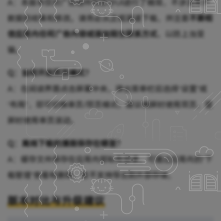
A：本版本仅对广告组件和部分UI进行了精简，不涉及用户
数据的收集和修改。请务必从正规渠道下载，并注意
不要相
信应用内任何广告内容或添加陌生联系方式
，以防上当受
骗。
Q：如何开启双页模式？
A：在阅读界面点击屏幕中央，弹出菜单栏后选择“设置”或
“布局”，即可切换单页/双页模式。建议横屏时使用双页，竖
屏时使用单页滚动。
Q：离线下载的漫画保存在哪里？
A：缓存文件保存在应用内部私有目录，可通过应用内的“下
载管理”查看和删除，暂不支持导出到外部存储。
版本对比与升级建议