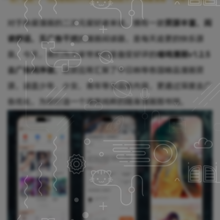
对于热爱漫画的二次元爱好者来说，拥有一款
资源丰富、阅
读舒适、无广告干扰
的漫画阅读器，是每天追更的快乐源
泉。今天，我们为大家带来的是备受好评的
喵鸣漫画v1.2.5
去广告纯净版
。这款应用汇聚了中日韩等各国精品漫画资
源，涵盖少年、少女、青年等全品类内容，更通过深度去广
告优化，为你打造一个清爽纯粹的随身漫画图书馆。