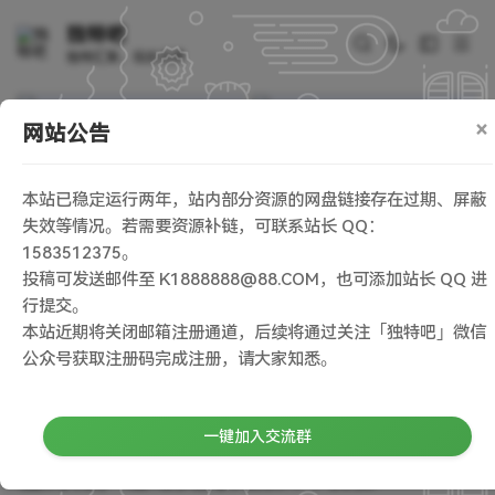
独特吧
独特汇聚，玩乐无界
×
网站公告
本站已稳定运行两年，站内部分资源的网盘链接存在过期、屏蔽
失效等情况。若需要资源补链，可联系站长 QQ：
1583512375。
投稿可发送邮件至 K1888888@88.COM，也可添加站长 QQ 进
行提交。
首页
/
其他软件
/
本文内容
本站近期将关闭邮箱注册通道，后续将通过关注「独特吧」微信
公众号获取注册码完成注册，请大家知悉。
Ventoy(装机神器u盘启动工具) v1.1.15
中文绿色版 —— 开源免费多系统启动
一键加入交流群
神器，Legacy+UEFI双模式，无需反复
格式化，理论支持无限ISO镜像