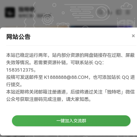
独特吧
独特汇聚，玩乐无界
×
网站公告
本站已稳定运行两年，站内部分资源的网盘链接存在过期、屏蔽
失效等情况。若需要资源补链，可联系站长 QQ：
1583512375。
投稿可发送邮件至 K1888888@88.COM，也可添加站长 QQ 进
行提交。
首页
/
其他软件
/
本文内容
本站近期将关闭邮箱注册通道，后续将通过关注「独特吧」微信
公众号获取注册码完成注册，请大家知悉。
HEU KMS Activator(KMS激活工具)
v63.4.0 中文绿色版 —— 专业级
一键加入交流群
Windows/Office离线激活神器，智能识
别最佳方式，数字许可证/KMS38/OEM