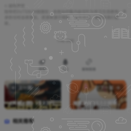
©
版权声明
独特吧DUTE8.CN提醒您：本网站所载内容仅作为学习交流使用，不
承担任何法律责任。资源来源于网络，如有侵权，请联系我们删
除。
THE END
微博
QQ
复制链接
上一篇
下一篇
《天朝上国》V0.9.371中文免安装版：匠心独运的国风城建沙盒，波兰团队眼中的东方盛世
喵趣漫画 V5.3.0 纯净版 —— 原“喵上/喵呜”心血复活！海量免费漫画纯净无广，离线缓存畅享二次元世界
相关推荐