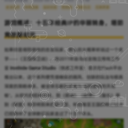
Android游戏
2026-05-25
655
48
史诗法术
传奇英雄
实时对战
防竞技
策略为王
无限资源
游戏概述：十五年经典IP的华丽转身，塔防
竞技新纪元
如果你是塔防游戏的忠实玩家，那么你大概率听说过一个名
字——《王国保卫战》。自2011年由乌拉圭独立游戏工作
室
Ironhide Game Studio
（铁皮工作室）首次在Flash平台
推出以来，这个系列便凭借精良的画风、创新的玩法与极具
深度的策略体系，被全球无数玩家誉为“塔防游戏的天花
板”。从初代的经典四塔，到《前线》《起源》《复仇》再
到《联盟》和即将到来的第六部，利尼维亚王国的奇幻史诗
已经陪伴了全球数亿玩家走过了十五个年头。