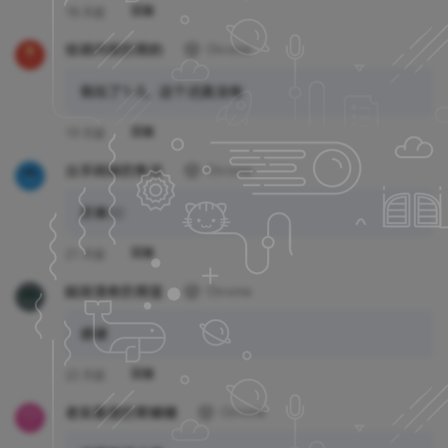
回复
18 天前
低调内敛的熊豹
Chrome
我玩了1-5，这个还真没有
回复
19 天前
出手阔绰的焦豆
Chrome
厉害👍🏻
回复
21 天前
脑洞清奇的熊蛋
Chrome
感谢
回复
23 天前
老实靠谱的樊糖糖
Chrome