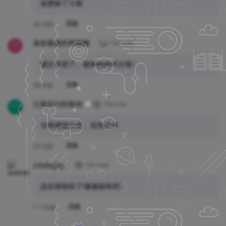
该更新了大佬
回复
28 天前
老实靠谱的樊糖糖
Chrome
楼主辛苦了，谢谢独特吧分享！
回复
28 天前
三思后行的闻兜
Chrome
非常感谢分享，支持支持
回复
29 天前
zXa8qj3g
Chrome
这东西我收了!谢谢独特吧!
回复
1 个月前