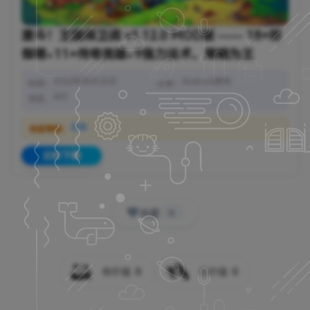
激斗！王国保卫战 v1.12.0 MOD版 —— 18+防
御塔×11+传奇英雄×9强力法术，策略为王
2026年05月25日
Android游戏
时间：
分类：
655
浏览：
游客
当前等级：
立即下载
收藏
0
有价值
0
无价值
0