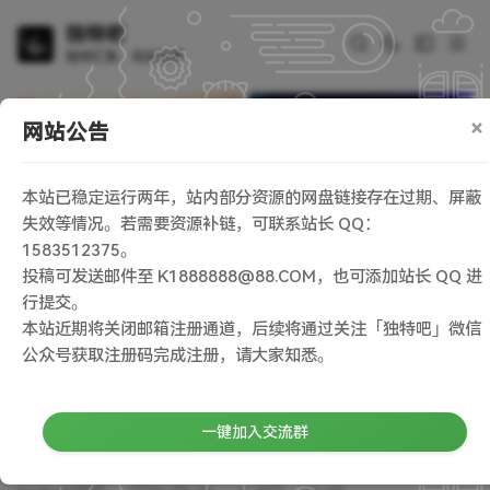
独特吧
独特汇聚，玩乐无界
×
网站公告
本站已稳定运行两年，站内部分资源的网盘链接存在过期、屏蔽
失效等情况。若需要资源补链，可联系站长 QQ：
1583512375。
投稿可发送邮件至 K1888888@88.COM，也可添加站长 QQ 进
行提交。
首页
/
Android游戏
/
本文内容
本站近期将关闭邮箱注册通道，后续将通过关注「独特吧」微信
公众号获取注册码完成注册，请大家知悉。
激斗！王国保卫战 v1.12.0 MOD版
—— 18+防御塔×11+传奇英雄×9强力
一键加入交流群
法术，策略为王