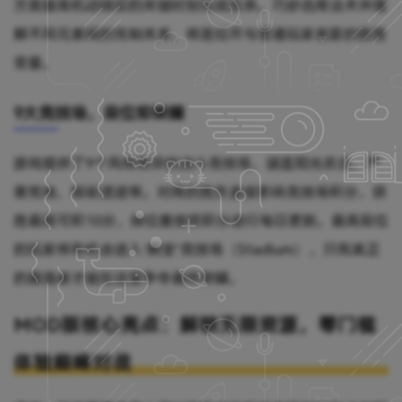
方英雄高机动绕后的关键时刻完成反杀。巧妙选用法术并理
解不同元素间的克制关系，将是拉开与普通玩家差距的致胜
变量。
9大竞技场，段位即荣耀
游戏提供了9个风格各异的战斗竞技场，涵盖阳光农庄、严
寒荒地、熔岩遗迹等。对局的胜负直接影响竞技场积分，获
胜最高可积10分，排位赛按照积分进行每日更新。最高段位
的玩家将有机会进入“殿堂”竞技场（Stadium），只有真正
的最强者才能在这里争夺最终荣耀。
MOD版核心亮点：解锁无限资源，零门槛
体验巅峰对战