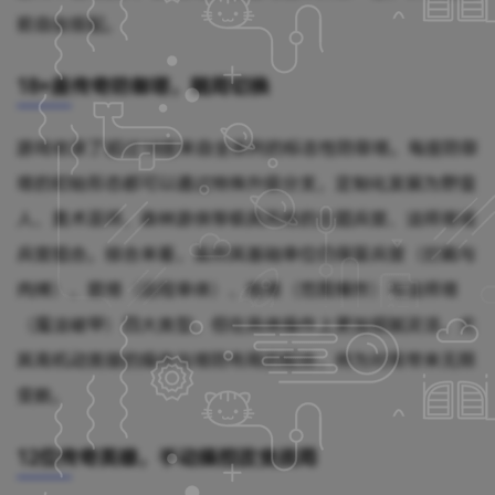
前自由搭配。
18+座传奇防御塔，随局切换
游戏收录了超过18座来自全系列的标志性防御塔。每座防御
塔的初始形态都可以通过特殊升级分支，定制化发展为野蛮
人、奥术巫师、森林游侠等极具风格的主题兵营、法师塔或
兵营组合。综合来看，虽然其基础单位仍保留兵营（拦截与
肉搏）、箭塔（远程单体）、炮塔（范围爆炸）与法师塔
（魔法破甲）四大类型，但在具体操作上更加细腻灵活，尤
其高机动英雄的操作与塔防布局的配合，将为对局带来无限
变数。
12位传奇英雄，手动操控改变战局