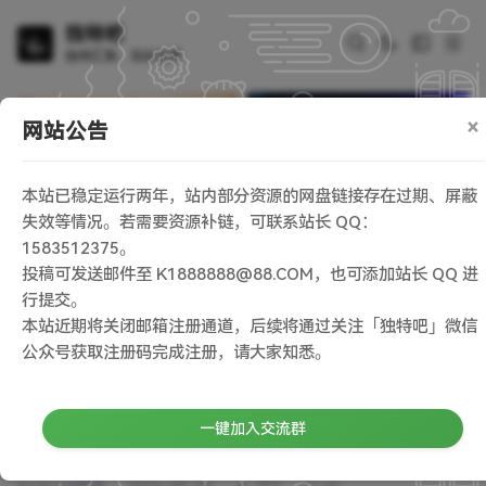
独特吧
独特汇聚，玩乐无界
×
网站公告
本站已稳定运行两年，站内部分资源的网盘链接存在过期、屏蔽
失效等情况。若需要资源补链，可联系站长 QQ：
1583512375。
投稿可发送邮件至 K1888888@88.COM，也可添加站长 QQ 进
行提交。
首页
/
Android游戏
/
本文内容
本站近期将关闭邮箱注册通道，后续将通过关注「独特吧」微信
公众号获取注册码完成注册，请大家知悉。
奥尼罗v1.5.2-MOD版｜安卓暗黑风
ARPG，免谷歌离线畅玩，百座地牢等
一键加入交流群
你征服